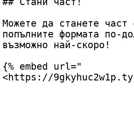
## Стани част!

Можете да станете част 
попълните формата по-до
възможно най-скоро!

{% embed url="