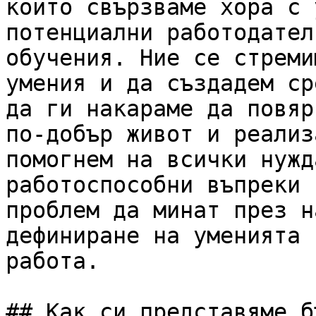
които свързваме хора с 
потенциални работодател
обучения. Ние се стреми
умения и да създадем ср
да ги накараме да повяр
по-добър живот и реализ
помогнем на всички нужд
работоспособни въпреки 
проблем да минат през н
дефиниране на уменията 
работа.

## Как си представяме б