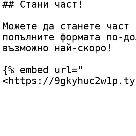
## Стани част!

Можете да станете част 
попълните формата по-до
възможно най-скоро!

{% embed url="